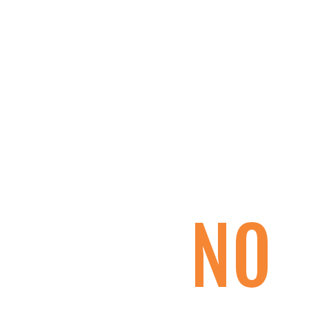
Domov
Dekleta (W)
Fantje (M)
ELITE CHAMP
WORKOUT
Vesela košarka
Galerija slik
NO
Kontaktirajte
nas