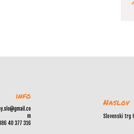
info
Naslov
y.slo@gmail.co
m
Slovenski trg 
386 40 377 316