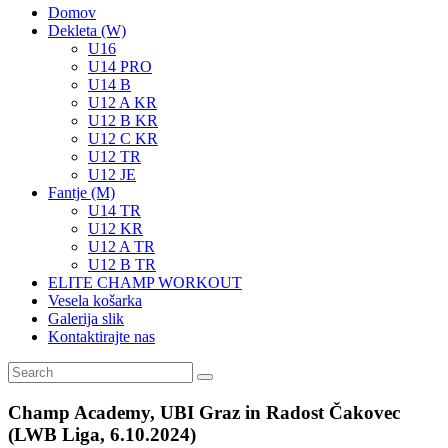
Domov
Dekleta (W)
U16
U14 PRO
U14 B
U12 A KR
U12 B KR
U12 C KR
U12 TR
U12 JE
Fantje (M)
U14 TR
U12 KR
U12 A TR
U12 B TR
ELITE CHAMP WORKOUT
Vesela košarka
Galerija slik
Kontaktirajte nas
Champ Academy, UBI Graz in Radost Čakovec
(LWB Liga, 6.10.2024)