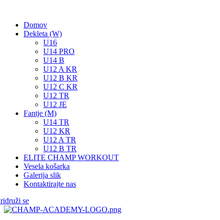
Domov
Dekleta (W)
U16
U14 PRO
U14 B
U12 A KR
U12 B KR
U12 C KR
U12 TR
U12 JE
Fantje (M)
U14 TR
U12 KR
U12 A TR
U12 B TR
ELITE CHAMP WORKOUT
Vesela košarka
Galerija slik
Kontaktirajte nas
ridruži se