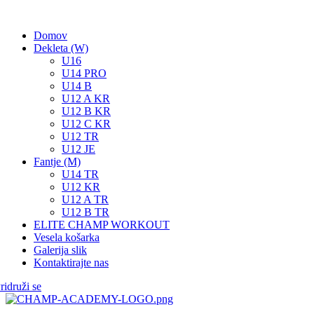
Domov
Dekleta (W)
U16
U14 PRO
U14 B
U12 A KR
U12 B KR
U12 C KR
U12 TR
U12 JE
Fantje (M)
U14 TR
U12 KR
U12 A TR
U12 B TR
ELITE CHAMP WORKOUT
Vesela košarka
Galerija slik
Kontaktirajte nas
ridruži se