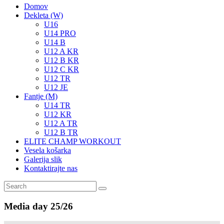
Domov
Dekleta (W)
U16
U14 PRO
U14 B
U12 A KR
U12 B KR
U12 C KR
U12 TR
U12 JE
Fantje (M)
U14 TR
U12 KR
U12 A TR
U12 B TR
ELITE CHAMP WORKOUT
Vesela košarka
Galerija slik
Kontaktirajte nas
Media day 25/26