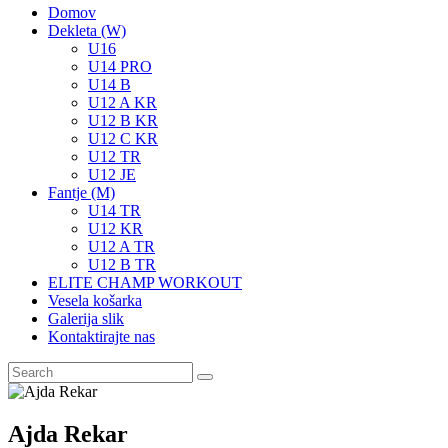
Domov
Dekleta (W)
U16
U14 PRO
U14 B
U12 A KR
U12 B KR
U12 C KR
U12 TR
U12 JE
Fantje (M)
U14 TR
U12 KR
U12 A TR
U12 B TR
ELITE CHAMP WORKOUT
Vesela košarka
Galerija slik
Kontaktirajte nas
Ajda Rekar