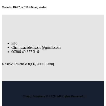
Trenerka U14 B in U12 A Kranj dekleta
info
Champ.academy.slo@gmail.com
00386 40 377 316
Naslov
Slovenski trg 6, 4000 Kranj
Champ Academy © 2026. All Rights Reserved.