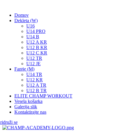
Domov
Dekleta (W)
U16
U14 PRO
U14 B
U12 A KR
U12 B KR
U12 C KR
U12 TR
U12 JE
Fantje (M)
U14 TR
U12 KR
U12 A TR
U12 B TR
ELITE CHAMP WORKOUT
Vesela košarka
Galerija slik
Kontaktirajte nas
ridruži se