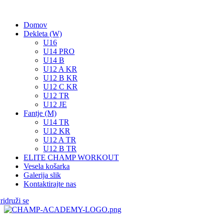
Domov
Dekleta (W)
U16
U14 PRO
U14 B
U12 A KR
U12 B KR
U12 C KR
U12 TR
U12 JE
Fantje (M)
U14 TR
U12 KR
U12 A TR
U12 B TR
ELITE CHAMP WORKOUT
Vesela košarka
Galerija slik
Kontaktirajte nas
ridruži se