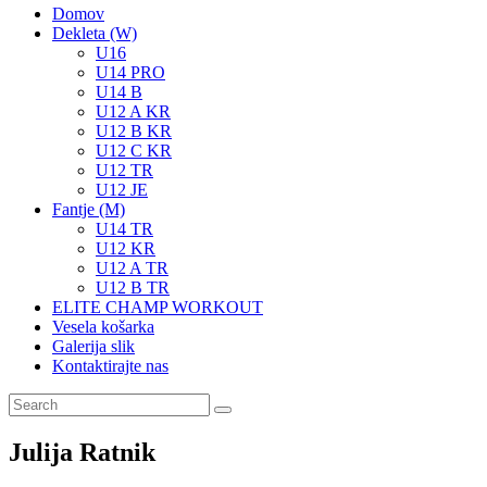
Domov
Dekleta (W)
U16
U14 PRO
U14 B
U12 A KR
U12 B KR
U12 C KR
U12 TR
U12 JE
Fantje (M)
U14 TR
U12 KR
U12 A TR
U12 B TR
ELITE CHAMP WORKOUT
Vesela košarka
Galerija slik
Kontaktirajte nas
Julija Ratnik