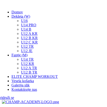
Domov
Dekleta (W)
U16
U14 PRO
U14 B
U12 A KR
U12 B KR
U12 C KR
U12 TR
U12 JE
Fantje (M)
U14 TR
U12 KR
U12 A TR
U12 B TR
ELITE CHAMP WORKOUT
Vesela košarka
Galerija slik
Kontaktirajte nas
ridruži se