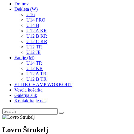
Domov
Dekleta (W)
U16
U14 PRO
U14 B
U12 A KR
U12 B KR
U12 C KR
U12 TR
U12 JE
Fantje (M)
U14 TR
U12 KR
U12 A TR
U12 B TR
ELITE CHAMP WORKOUT
Vesela košarka
Galerija slik
Kontaktirajte nas
Lovro Štrukelj