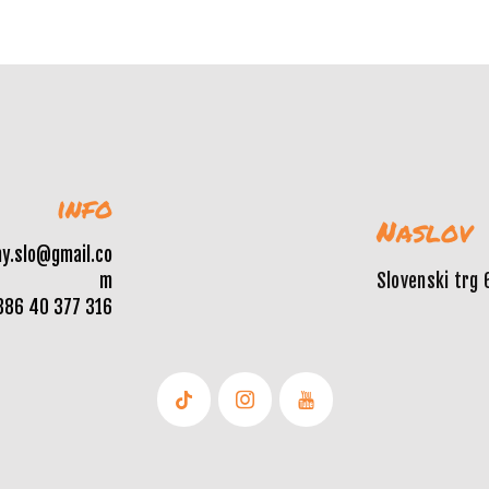
info
Naslov
y.slo@gmail.co
m
Slovenski trg 
386 40 377 316