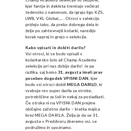
kjer fantje in dekleta trenirajo večkrat
tedensko z namenom, da igrajo ligo KZS,
LWB, VKL Global,… . Otroci v selekcijo
pridejo tako, da preko dobrega dela in
želje po zahtevnejši košarki, naredijo
korak naprej in grejo v selekcije.
Kako vpisati in dobiti darilo?
Vsi otroci, ki se bodo vpisali v
košarkarsko šolo ali Champ Academy
selekcije pri nas dobijo darilo! Je pa
razlika, saj bomo
31. avgusta imeli prav
poseben dogodek VPISNI DAN
, kjer
bodo vsi otroci dobili
MEGA DARILO
, ki
vsebuje res super darila za otroke,
potrebščine za šoli in nekaj za posladkati.
Če otroka ni na VPISNI DAN prejme
običajno začetno darilo – kratka majica
brez MEGA DARILA. Želja je da se 31.
avgusta v Preddvoru zberemo vsi, se
podružimo in spoznamo.