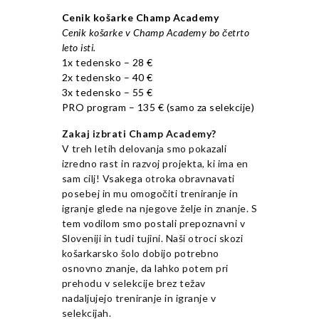
Cenik košarke Champ Academy
Cenik košarke v Champ Academy bo četrto
leto isti.
1x tedensko – 28 €
2x tedensko – 40 €
3x tedensko – 55 €
PRO program – 135 € (samo za selekcije)
Zakaj izbrati Champ Academy?
V treh letih delovanja smo pokazali
izredno rast in razvoj projekta, ki ima en
sam cilj! Vsakega otroka obravnavati
posebej in mu omogočiti treniranje in
igranje glede na njegove želje in znanje. S
tem vodilom smo postali prepoznavni v
Sloveniji in tudi tujini. Naši otroci skozi
košarkarsko šolo dobijo potrebno
osnovno znanje, da lahko potem pri
prehodu v selekcije brez težav
nadaljujejo treniranje in igranje v
selekcijah.