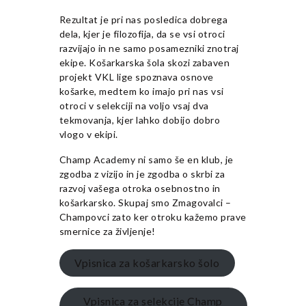
Rezultat je pri nas posledica dobrega
dela, kjer je filozofija, da se vsi otroci
razvijajo in ne samo posamezniki znotraj
ekipe. Košarkarska šola skozi zabaven
projekt VKL lige spoznava osnove
košarke, medtem ko imajo pri nas vsi
otroci v selekciji na voljo vsaj dva
tekmovanja, kjer lahko dobijo dobro
vlogo v ekipi.
Champ Academy ni samo še en klub, je
zgodba z vizijo in je zgodba o skrbi za
razvoj vašega otroka osebnostno in
košarkarsko. Skupaj smo Zmagovalci –
Champovci zato ker otroku kažemo prave
smernice za življenje!
Vpisnica za košarkarsko šolo
Vpisnica za selekcije Champ