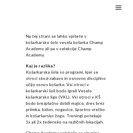
Na tej strani se lahko vpišete v
Domov
košarkarsko šolo vesela košarka Champ
Dekleta (W)
Academy ali pa v selekcije Champ
Academy.
Fantje (M)
ELITE CHAMP
Kaj je razlika?
Košarkarska šola so programi, kjer se
WORKOUT
otroci skozi zabavo in osnovno disciplino
Vesela košarka
učijo osnov košarke. Vsi otroci v
Galerija slik
košarkarski šoli bodo igrali Veselo
košarkarsko ligo (VKL). Vsi otroci v KŠ
Kontaktirajte nas
bodo brezplačno dobili majico, dres brez
priimka, bidon, nogavice, športno vrečko
in košarkarsko žogo. Treningi potekajo
1x ali 2x tedensko na različnih lokacijah.
Champ Academy selekcije so skupine,